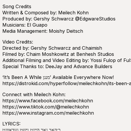
Song Credits
Written & Composed by: Meilech Kohn
Produced by: Gershy Schwarcz @EdgwareStudios
Musicians: El Guapo
Media Management: Moishy Deitsch
Video Credits:
Directed by: Gershy Schwarcz and Chaimish
Filmed by: Chaim Moshkowitz at Benhesh Studios
Additional Filming and Video Editing by: Yossi Fulop of F
Special Thanks to: DeeJay and Advance Builders
‘It’s Been A While מנגן’ Available Everywhere Now!
https://distrokid.com/hyperfollow/meilechkohn/its-been-a
Connect with Meilech Kohn:
https://www.facebook.com/meilechkohn
https://www.tiktok.com/@meilechkohn
https://www.instagram.com/meilechkohn
LYRICS:
כ׳האב נאך היינט נישט געדאוונט