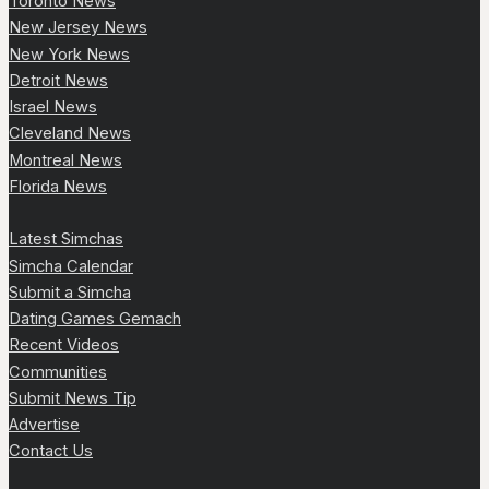
Toronto News
New Jersey News
New York News
Detroit News
Israel News
Cleveland News
Montreal News
Florida News
Latest Simchas
Simcha Calendar
Submit a Simcha
Dating Games Gemach
Recent Videos
Communities
Submit News Tip
Advertise
Contact Us