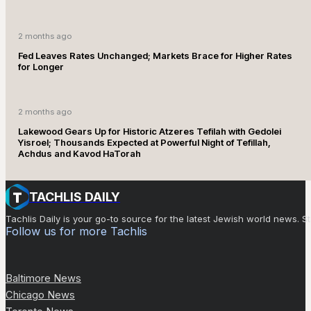
2 months ago
Fed Leaves Rates Unchanged; Markets Brace for Higher Rates
for Longer
2 months ago
Lakewood Gears Up for Historic Atzeres Tefilah with Gedolei
Yisroel; Thousands Expected at Powerful Night of Tefillah,
Achdus and Kavod HaTorah
TACHLIS DAILY
Tachlis Daily is your go-to source for the latest Jewish world news
Follow us for more Tachlis
Baltimore News
Chicago News