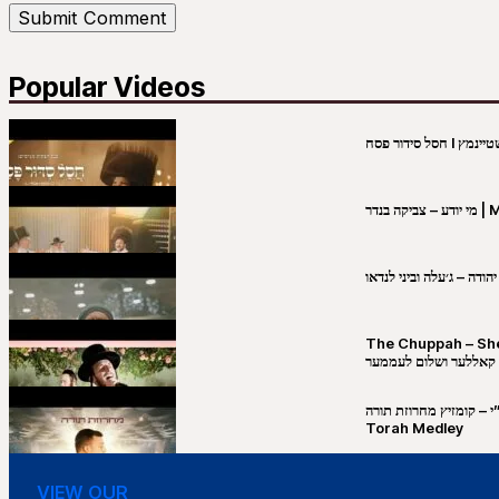
Popular Videos
 בנדר
הודה – ג׳עלה וביני לנדאו
The Chuppah – Shea K
 קאללער ושלום לעממער
 & ישיבת רש”י – קומזיץ מחרוזת תורה
Torah Medley
VIEW OUR