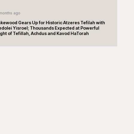
months ago
kewood Gears Up for Historic Atzeres Tefilah with
edolei Yisroel; Thousands Expected at Powerful
ght of Tefillah, Achdus and Kavod HaTorah