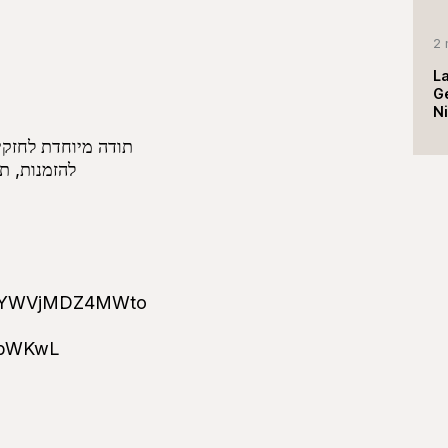
2 
La
G
Ni
תודה מיוחדת לחזקי 
להזמנות, תיצרו קשר +25750552
dzRiYWVjMDZ4MWto
=ZbWKwL