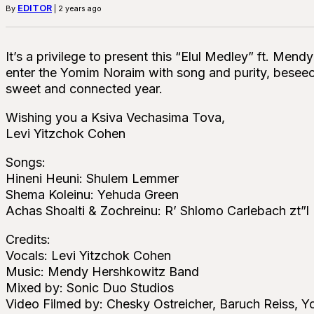
EDITOR
By
| 2 years ago
It’s a privilege to present this “Elul Medley” ft. M
enter the Yomim Noraim with song and purity, beseec
sweet and connected year.
Wishing you a Ksiva Vechasima Tova,
Levi Yitzchok Cohen
Songs:
Hineni Heuni: Shulem Lemmer
Shema Koleinu: Yehuda Green
Achas Shoalti & Zochreinu: R’ Shlomo Carlebach zt”l
Credits:
Vocals: Levi Yitzchok Cohen
Music: Mendy Hershkowitz Band
Mixed by: Sonic Duo Studios
Video Filmed by: Chesky Ostreicher, Baruch Reiss, 