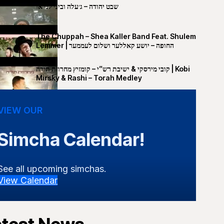
שבט יהודה – ג׳עלה וביני לנדאו
The Chuppah – Shea Kaller Band Feat. Shulem
Lemmer | החופה – יושע קאללער ושלום לעממער
קובי מירסקי & ישיבת רש”י – קומזיץ מחרוזת תורה | Kobi
Mirsky & Rashi – Torah Medley
VIEW OUR
Simcha Calendar!
See all upcoming simchas.
View Calendar