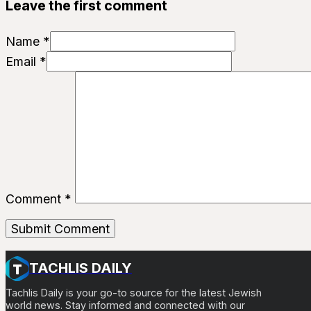
Leave the first comment
Name *
Email *
Comment
*
TACHLIS DAILY
Tachlis Daily is your go-to source for the latest Jewish
world news. Stay informed and connected with our