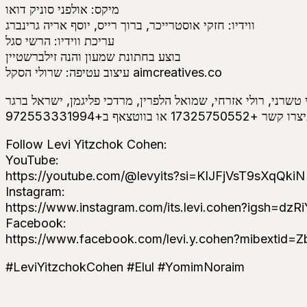
‎מיקס: אולפני סוניק דואו
‎ווידיו: חזקי אוסטרייכר, ברוך רייס, יוסף אריה גרינברג
‎עריכת ווידיו: הרשי סגל
‎בוצע בחתונת שמעון והנה זילברשטיין
‎עיצוב עטיפה: שרולי הסקל aimcreatives.co
‎טשרני, רולי אזרחי, שמואל הלפרין, מרדכי פליגמן, ישראל ברגר
‎173 או בווטצאף ב+972553331994
Follow Levi Yitzchok Cohen:
YouTube:
https://youtube.com/@levyits?si=KIJFjVsT9sXqQkiN
Instagram:
https://www.instagram.com/its.levi.cohen?igsh=
Facebook:
https://www.facebook.com/levi.y.cohen?mibextid
#LeviYitzchokCohen #Elul #YomimNoraim