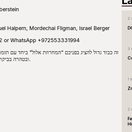
L
berstein
2 
el Halpern, Mordechai Fligman, Israel Berger
D
0552 or WhatsApp +972553331994
3 
C
ובטהרה בביקוש לחסד ורחמים מהבורא עולם לשנה מתוקה ושנה של התחברות.
1 
Z
2 
F
Hi