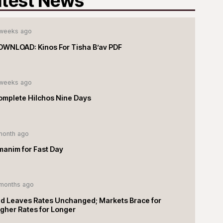
atest News
weeks ago
OWNLOAD: Kinos For Tisha B’av PDF
weeks ago
omplete Hilchos Nine Days
month ago
manim for Fast Day
months ago
ed Leaves Rates Unchanged; Markets Brace for
gher Rates for Longer