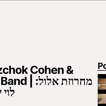
P
itzchok Cohen &
מחרוזת אל:
לוי 